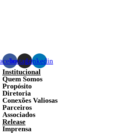
acebook
Instagram
Linkedin
Institucional
Quem Somos
Propósito
Diretoria
Conexões Valiosas
Parceiros
Associados
Release
Imprensa