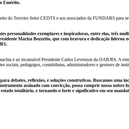
o Emérito.
reito do Terceiro Setor CEDTS e aos associados da FUNDARS para se u
es personalidades exemplares e inspiradoras, entre elas, três mulh
residente Mariza Bozzetto, que com bravura e dedicação liderou n
ARS.
 Lamachia e ao incansável Presidente Carlos Levenzon da OAB/RS. A e
s sociais, pedagogos, contabilistas, administradores e gestores de insti
para debates, reflexões, e soluções construtivas. Buscamos uma i
 instrumento assinado com convicção, possa cumprir nossa nobre f
estado totalitário, e tornando-o forte e significativo em seu mandat