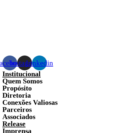
acebook
Instagram
Linkedin
Institucional
Quem Somos
Propósito
Diretoria
Conexões Valiosas
Parceiros
Associados
Release
Imprensa