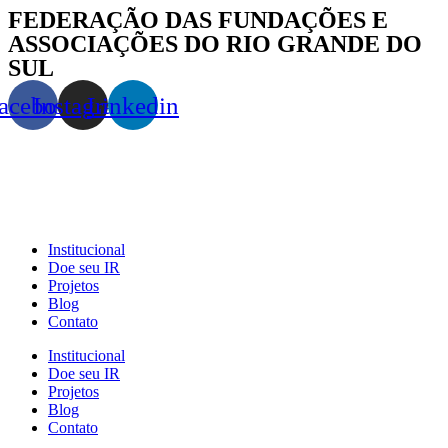
FEDERAÇÃO DAS FUNDAÇÕES E
ASSOCIAÇÕES DO RIO GRANDE DO
SUL
acebook
Instagram
Linkedin
Institucional
Doe seu IR
Projetos
Blog
Contato
Institucional
Doe seu IR
Projetos
Blog
Contato