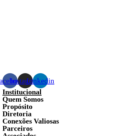
acebook
Instagram
Linkedin
Institucional
Quem Somos
Propósito
Diretoria
Conexões Valiosas
Parceiros
Associados