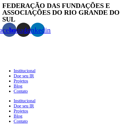
FEDERAÇÃO DAS FUNDAÇÕES E
ASSOCIAÇÕES DO RIO GRANDE DO
SUL
acebook
Instagram
Linkedin
Institucional
Doe seu IR
Projetos
Blog
Contato
Institucional
Doe seu IR
Projetos
Blog
Contato